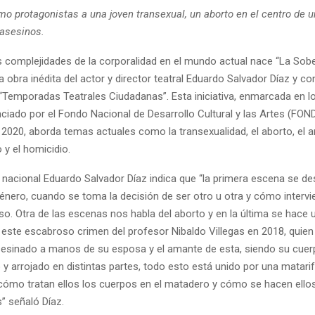
o protagonistas a una joven transexual, un aborto en el centro de u
 asesinos.
 complejidades de la corporalidad en el mundo actual nace “La Sobe
a obra inédita del actor y director teatral Eduardo Salvador Díaz y co
o “Temporadas Teatrales Ciudadanas”. Esta iniciativa, enmarcada en lo
nciado por el Fondo Nacional de Desarrollo Cultural y las Artes (FO
 2020, aborda temas actuales como la transexualidad, el aborto, el 
 y el homicidio.
nacional Eduardo Salvador Díaz indica que “la primera escena se des
nero, cuando se toma la decisión de ser otro u otra y cómo intervie
o. Otra de las escenas nos habla del aborto y en la última se hace 
 este escabroso crimen del profesor Nibaldo Villegas en 2018, quien
esinado a manos de su esposa y el amante de esta, siendo su cuer
y arrojado en distintas partes, todo esto está unido por una matarif
cómo tratan ellos los cuerpos en el matadero y cómo se hacen ello
” señaló Díaz.