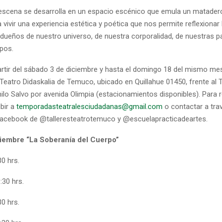
escena se desarrolla en un espacio escénico que emula un matader
 vivir una experiencia estética y poética que nos permite reflexionar
ueños de nuestro universo, de nuestra corporalidad, de nuestras pa
pos.
artir del sábado 3 de diciembre y hasta el domingo 18 del mismo mes
Teatro Didaskalia de Temuco, ubicado en Quillahue 01450, frente al 
ilo Salvo por avenida Olimpia (estacionamientos disponibles). Para 
bir a
temporadasteatralesciudadanas@gmail.com
o contactar a tra
acebook de @talleresteatrotemuco y @escuelapracticadeartes.
ciembre “La Soberanía del Cuerpo”
0 hrs.
:30 hrs.
30 hrs.