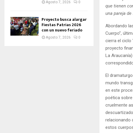
Agosto 7, 2026
0
que tienen com
una pareja de
Proyecto busca alargar
Fiestas Patrias 2026
Abordando las
con un nuevo feriado
Cuerpo”, últim
Agosto 7, 2026
0
cierra el cicl
proyecto fina
La Araucanía)
correspondido
El dramaturgo 
mundo transgé
en este proces
poética sobre
cruelmente as
descuartizado 
relacionando 
estos cuerpos