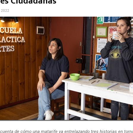
les Ciudadanas
, 2022
 cuenta de cómo una matarife va entrelazando tres historias en torno