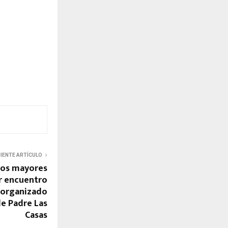
UIENTE ARTÍCULO
tos mayores
r encuentro
 organizado
de Padre Las
Casas