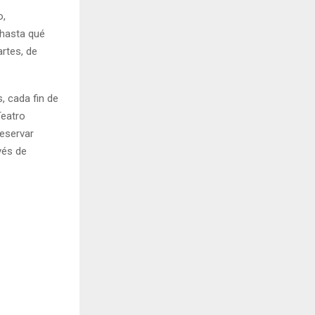
o,
 hasta qué
rtes, de
, cada fin de
Teatro
reservar
vés de