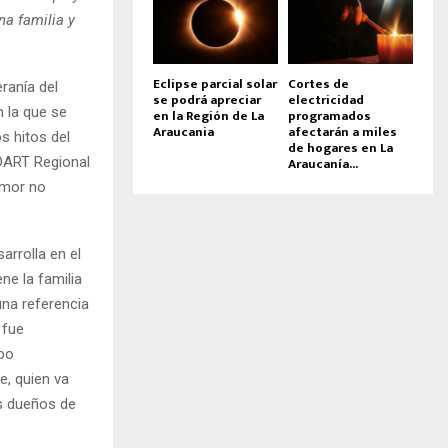
na familia y
Eclipse parcial solar
Cortes de
ranía del
se podrá apreciar
electricidad
n la que se
en la Región de La
programados
Araucania
afectarán a miles
s hitos del
de hogares en La
NDART Regional
Araucanía...
amor no
arrolla en el
ne la familia
una referencia
 fue
po
e, quien va
s dueños de