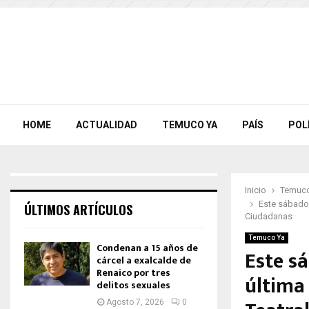
HOME
ACTUALIDAD
TEMUCO YA
PAÍS
POL
Inicio
Temuco
Este sábado 
ÚLTIMOS ARTÍCULOS
Ciudadanas
Temuco Ya
Condenan a 15 años de
Este sá
cárcel a exalcalde de
Renaico por tres
última
delitos sexuales
Agosto 7, 2026
0