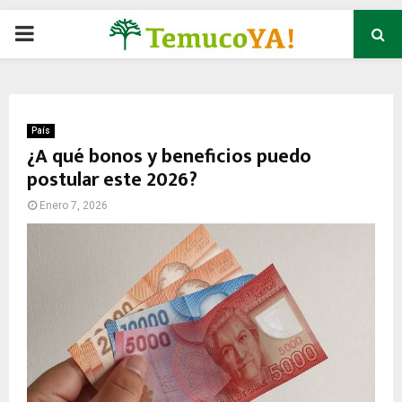
P
R
I
País
¿A qué bonos y beneficios puedo
postular este 2026?
M
Enero 7, 2026
A
R
Y
M