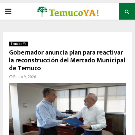
P
R
I
Temuco Ya
Gobernador anuncia plan para reactivar
la reconstrucción del Mercado Municipal
M
de Temuco
A
Enero 9, 2026
R
Y
M