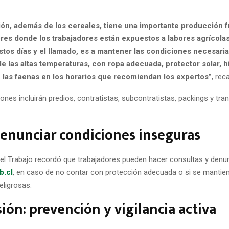
ión, además de los cereales, tiene una importante producción f
ores donde los trabajadores están expuestos a labores agrícolas
stos días y el llamado, es a mantener las condiciones necesari
e las altas temperaturas, con ropa adecuada, protector solar, h
e las faenas en los horarios que recomiendan los expertos”
, rec
iones incluirán predios, contratistas, subcontratistas, packings y tra
enunciar condiciones inseguras
del Trabajo recordó que trabajadores pueden hacer consultas y denu
b.cl
, en caso de no contar con protección adecuada o si se mantien
eligrosas.
ión: prevención y vigilancia activa