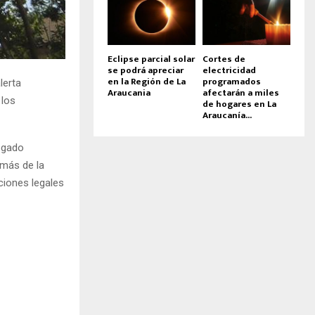
Eclipse parcial solar
Cortes de
se podrá apreciar
electricidad
en la Región de La
programados
lerta
Araucania
afectarán a miles
 los
de hogares en La
Araucanía...
egado
emás de la
ciones legales