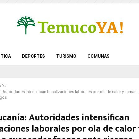
ÍTICA
DEPORTES
TURISMO
COMUNAS
 Ya
: Autoridades intensifican fiscalizaciones laborales por ola de calor y llaman
sgos
ucanía: Autoridades intensifican
zaciones laborales por ola de calor