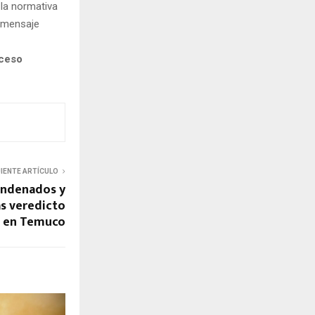
 la normativa
n mensaje
oceso
UIENTE ARTÍCULO
condenados y
as veredicto
e en Temuco