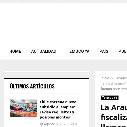
HOME
ACTUALIDAD
TEMUCO YA
PAÍS
POL
Inicio
Temuco
La Araucanía
ÚLTIMOS ARTÍCULOS
faenas ante rie
Temuco Ya
Chile estrena nuevo
La Ara
subsidio al empleo:
revisa requisitos y
fiscali
posibles montos
Agosto 6, 2026
0