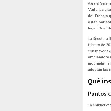
Para el Seremi
“Ante las al
del Trabajo q
están por so
legal. Cuand
La Directora R
febrero de 202
con mayor ex
empleadores 
incumplimient
adoptan las 
Qué ins
Puntos c
La entidad ver