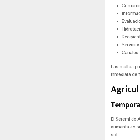
Comunica
Informac
Evaluaci
Hidratac
Recipien
Servicio
Canales 
Las multas pu
inmediata de f
Agricul
Temporad
El Seremi de 
aumenta en pre
sol.