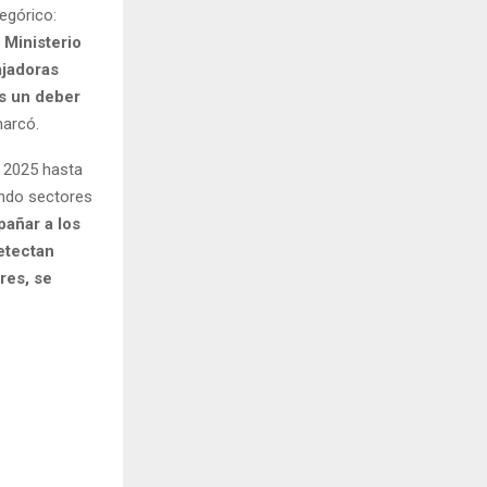
egórico:
 Ministerio
ajadoras
s un deber
marcó.
e 2025 hasta
zando sectores
pañar a los
etectan
res, se