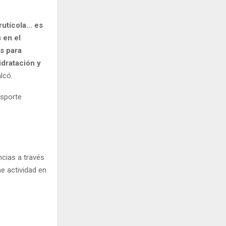
rutícola… es
 en el
as para
idratación y
alcó.
nsporte
ncias a través
e actividad en