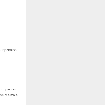
 suspensión
eocupación
e realiza al