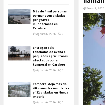
llaman
Enero 9, 2026
Más de 4 mil personas
permanecen aisladas
por graves
inundaciones en
Carahue
Agosto 6, 2026
0
Entregan seis
toneladas de avena a
pequeños agricultores
afectados por el
temporal en Carahue
Agosto 6, 2026
0
Temporal deja más de
40 viviendas inundadas
y 132 aisladas en Nueva
Imperial
Agosto 6, 2026
0