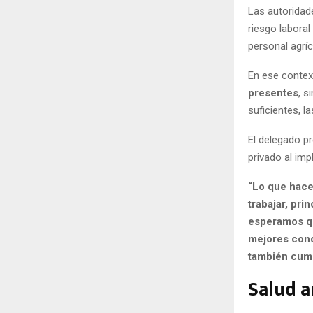
Las autoridad
riesgo labora
personal agríc
En ese contex
presentes
, s
suficientes, l
El delegado pr
privado al im
“Lo que hace
trabajar, pri
esperamos qu
mejores cond
también cump
Salud a