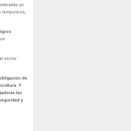
sideradas un
mo temporeros,
ligros
son
del sector
obligación de
icultura. Y
jadoras las
seguridad y