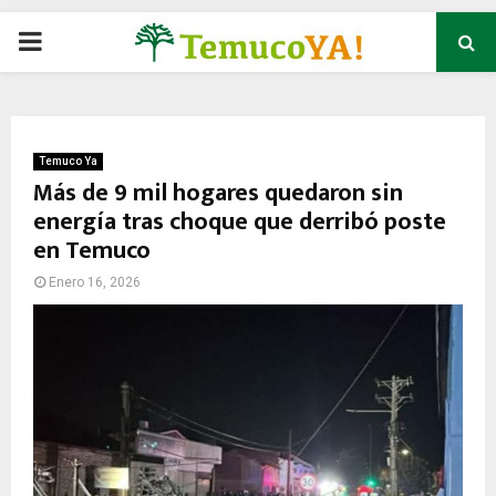
P
R
I
Temuco Ya
Más de 9 mil hogares quedaron sin
energía tras choque que derribó poste
M
en Temuco
A
Enero 16, 2026
R
Y
M