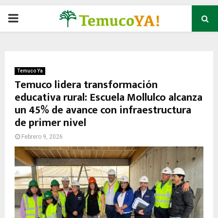
P
R
I
Temuco Ya
Temuco lidera transformación
educativa rural: Escuela Mollulco alcanza
M
un 45% de avance con infraestructura
de primer nivel
A
Febrero 9, 2026
R
Y
M