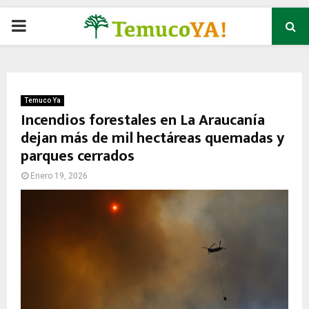
P
R
I
Temuco Ya
Incendios forestales en La Araucanía
dejan más de mil hectáreas quemadas y
M
parques cerrados
A
Enero 19, 2026
R
Y
M