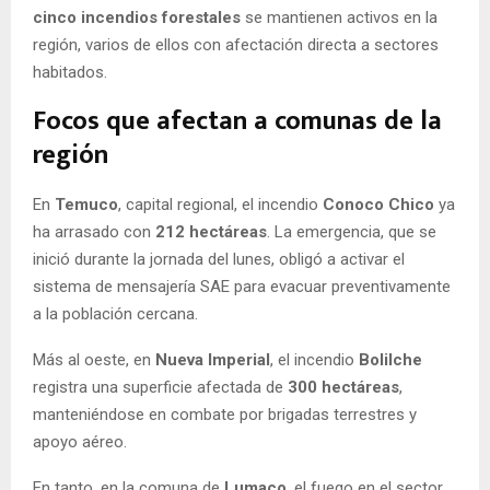
cinco incendios forestales
se mantienen activos en la
región, varios de ellos con afectación directa a sectores
habitados.
Focos que afectan a comunas de la
región
En
Temuco
, capital regional, el incendio
Conoco Chico
ya
ha arrasado con
212 hectáreas
. La emergencia, que se
inició durante la jornada del lunes, obligó a activar el
sistema de mensajería SAE para evacuar preventivamente
a la población cercana.
Más al oeste, en
Nueva Imperial
, el incendio
Bolilche
registra una superficie afectada de
300 hectáreas
,
manteniéndose en combate por brigadas terrestres y
apoyo aéreo.
En tanto, en la comuna de
Lumaco
, el fuego en el sector