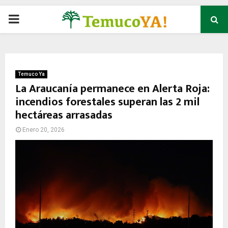
P
R
I
Temuco Ya
La Araucanía permanece en Alerta Roja:
incendios forestales superan las 2 mil
M
hectáreas arrasadas
A
Enero 20, 2026
R
Y
M