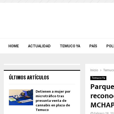
HOME
ACTUALIDAD
TEMUCO YA
PAÍS
POL
Inicio
Temuco
ÚLTIMOS ARTÍCULOS
Temuco Ya
Parque
Detienen a mujer por
recono
microtráfico tras
presunta venta de
MCHA
cannabis en plaza de
Temuco
Febrero 28, 2