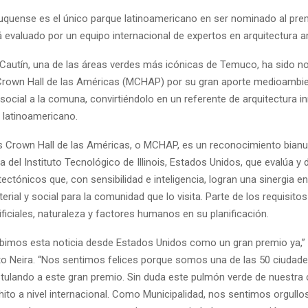
uquense es el único parque latinoamericano en ser nominado al pre
rá evaluado por un equipo internacional de expertos en arquitectura 
a Cautín, una de las áreas verdes más icónicas de Temuco, ha sido n
rown Hall de las Américas (MCHAP) por su gran aporte medioambie
social a la comuna, convirtiéndolo en un referente de arquitectura 
el latinoamericano.
s Crown Hall de las Américas, o MCHAP, es un reconocimiento bianua
a del Instituto Tecnológico de Illinois, Estados Unidos, que evalúa y
tectónicos que, con sensibilidad e inteligencia, logran una sinergia e
erial y social para la comunidad que lo visita. Parte de los requisitos
ficiales, naturaleza y factores humanos en su planificación.
cibimos esta noticia desde Estados Unidos como un gran premio ya,”
to Neira. “Nos sentimos felices porque somos una de las 50 ciudad
tulando a este gran premio. Sin duda este pulmón verde de nuestra 
ito a nivel internacional. Como Municipalidad, nos sentimos orgull