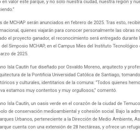
en valor este parque, y no solo nuestra ciudad, nuestra región y nue
iendo.”
as de MCHAP serán anunciados en febrero de 2025. Tras esto, recibir
ternacional, quienes viajarán para conocer personalmente las obras 
ado el proyecto ganador, el reconocimiento será entregado durante
 del Simposio MCHAP, en el Campus Mies del Instituto Tecnológico de
arzo de 2025.
ano Isla Cautín fue diseñado por Osvaldo Moreno, arquitecto y profe
uitectura de la Pontificia Universidad Católica de Santiago, tomand
tóricos y culturales, identitarios de la comuna: “Todos quienes hem
ativa estamos muy contentos y muy orgullosos,” comentó.
no Isla Cautín, un oasis verde en el corazón de la ciudad de Temuco
lo de conservación medioambiental y cohesión social. Bajo la admi
Parques Urbanos, perteneciente a la Dirección de Medio Ambiente, A
parque cuenta con una extensión de 28 hectáreas, y ofrece un refugi