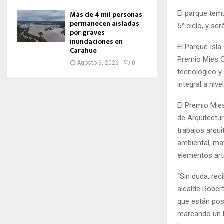
Más de 4 mil personas
El parque tem
permanecen aisladas
5° ciclo, y se
por graves
inundaciones en
El Parque Isl
Carahue
Premio Mies C
Agosto 6, 2026
0
tecnológico y 
integral a niv
El Premio Mie
de Arquitectur
trabajos arqui
ambiental, mat
elementos arti
“Sin duda, re
alcalde Rober
que están pos
marcando un h