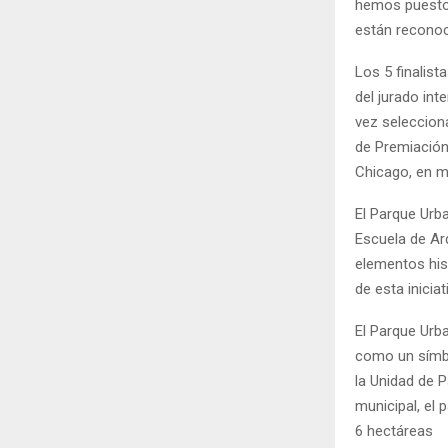
hemos puesto 
están reconoc
Los 5 finalist
del jurado in
vez seleccion
de Premiación
Chicago, en m
El Parque Urb
Escuela de Arq
elementos his
de esta inici
El Parque Urba
como un símbo
la Unidad de 
municipal, el 
6 hectáreas