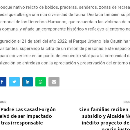
osque nativo relicto de boldos, praderas, senderos, zonas de recrea
al que alberga una rica diversidad de fauna. Destaca también su pl
 Memorial de los Derechos Humanos, que recuerda a las víctimas de 
a comuna, y añade un componente histórico y reflexivo al entorno na
uración el 21 de abril del año 2022, el Parque Urbano Isla Cautín ha v
isitantes, superando la cifra de un millón de personas. Este espaci
para convertirse en un punto de encuentro vital para la comunidad 
lización se entrelaza con la apreciación y preservación del entorno n
RIOR
SIG
 Padre Las Casas! Furgón
Cien familias recibe
salvó de ser impactado
subsidio y Alcalde N
 tras irresponsable
inédito proyecto de
precio just