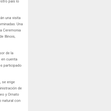
stro país lo
án una visita
nominadas. Una
 la Ceremonia
 Illinois,
sor de la
o en cuenta
os participado
, se erige
nistración de
seo y Ornato
o natural con