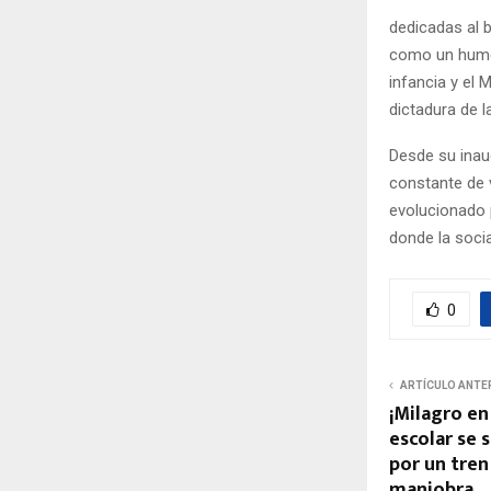
dedicadas al b
como un humed
infancia y el
dictadura de l
Desde su inaug
constante de v
evolucionado 
donde la socia
0
ARTÍCULO ANTE
¡Milagro en
escolar se 
por un tren
maniobra