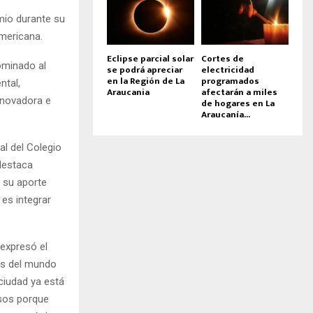
mio durante su
americana.
Eclipse parcial solar
Cortes de
ominado al
se podrá apreciar
electricidad
en la Región de La
programados
ntal,
Araucania
afectarán a miles
innovadora e
de hogares en La
Araucanía...
l del Colegio
 destaca
n su aporte
 es integrar
 expresó el
es del mundo
ciudad ya está
osos porque