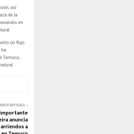
ción, así
aza de la
asesinato en
tural.
isto un flujo
o ha
de Temuco,
atural.
UIENTE ARTÍCULO
n importante
eira anuncia
 arriendos a
o en Temuco