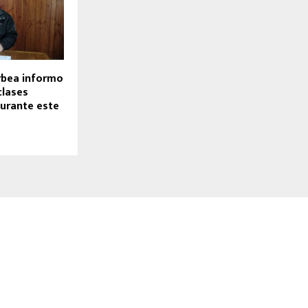
rbea informo
clases
durante este