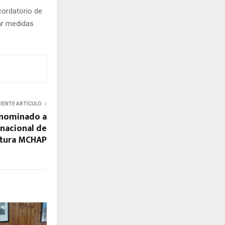
cordatorio de
ar medidas
UIENTE ARTÍCULO
s nominado a
nacional de
ctura MCHAP