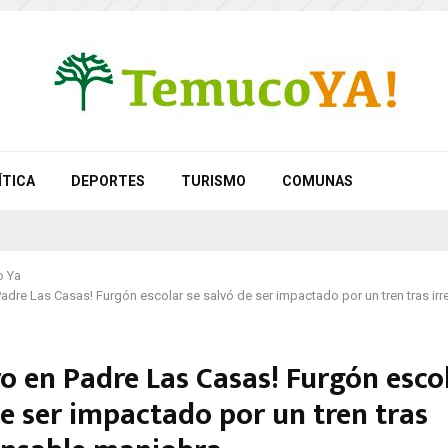
ÍTICA
DEPORTES
TURISMO
COMUNAS
 Ya
Padre Las Casas! Furgón escolar se salvó de ser impactado por un tren tras ir
o en Padre Las Casas! Furgón esco
de ser impactado por un tren tras