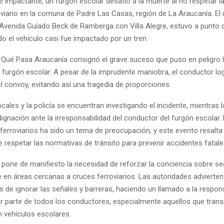
e impactante, un furgón escolar desafió a la muerte al no respetar l
viario en la comuna de Padre Las Casas, región de La Araucanía. El i
 Avenida Guíado Beck de Ramberga con Villa Alegre, estuvo a punto 
o el vehículo casi fue impactado por un tren.
l Qué Pasa Araucanía consignó el grave suceso que puso en peligro l
furgón escolar. A pesar de la imprudente maniobra, el conductor log
l convoy, evitando así una tragedia de proporciones.
cales y la policía se encuentran investigando el incidente, mientras
ignación ante la irresponsabilidad del conductor del furgón escolar.
ferroviarios ha sido un tema de preocupación, y este evento resalta 
 respetar las normativas de tránsito para prevenir accidentes fatale
 pone de manifiesto la necesidad de reforzar la conciencia sobre seg
 en áreas cercanas a cruces ferroviarios. Las autoridades advierten
 de ignorar las señales y barreras, haciendo un llamado a la respons
r parte de todos los conductores, especialmente aquellos que trans
n vehículos escolares.