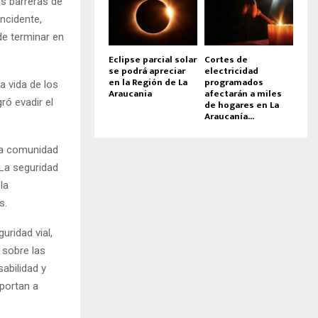
as barreras de
ncidente,
de terminar en
Eclipse parcial solar
Cortes de
se podrá apreciar
electricidad
en la Región de La
programados
a vida de los
Araucania
afectarán a miles
ró evadir el
de hogares en La
Araucanía...
 la comunidad
 La seguridad
la
s.
uridad vial,
 sobre las
abilidad y
portan a