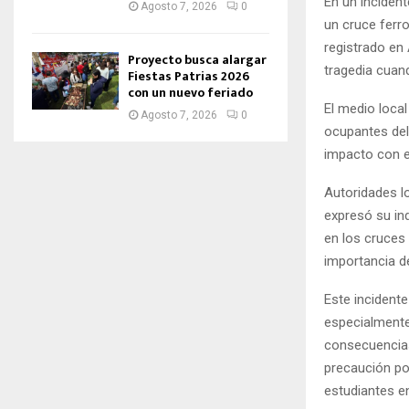
En un incident
Agosto 7, 2026
0
un cruce ferro
registrado en
Proyecto busca alargar
tragedia cuand
Fiestas Patrias 2026
con un nuevo feriado
El medio loca
Agosto 7, 2026
0
ocupantes del 
impacto con e
Autoridades lo
expresó su ind
en los cruces 
importancia de
Este incidente
especialmente
consecuencias
precaución po
estudiantes e