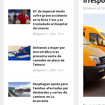
irresp
Febrero 28, 2
DT de Imperial Unido
sufre grave accidente
en la Ruta 5 Sur y es
trasladado al Hospital
de Linares
Agosto 7, 2026
0
Detienen a mujer por
microtráfico tras
presunta venta de
cannabis en plaza de
Temuco
Agosto 7, 2026
0
Despliegan ayuda para
familias afectadas por
desbordes y cortes de
caminos en La
Araucanía