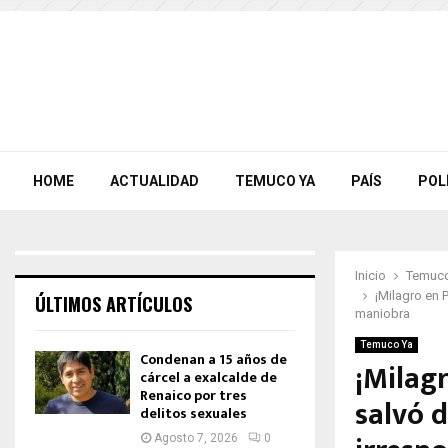
HOME
ACTUALIDAD
TEMUCO YA
PAÍS
POL
Inicio
Temuco
¡Milagro en 
ÚLTIMOS ARTÍCULOS
maniobra
Temuco Ya
Condenan a 15 años de
¡Milagr
cárcel a exalcalde de
Renaico por tres
salvó 
delitos sexuales
Agosto 7, 2026
0