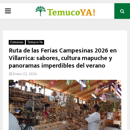
P
R
I
Comunas
Temuco Ya
Ruta de las Ferias Campesinas 2026 en
Villarrica: sabores, cultura mapuche y
M
panoramas imperdibles del verano
A
Enero 22, 2026
R
Y
M