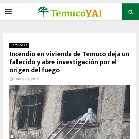
P
R
I
Temuco Ya
Incendio en vivienda de Temuco deja un
fallecido y abre investigación por el
M
origen del fuego
A
Enero 29, 2026
R
Y
M