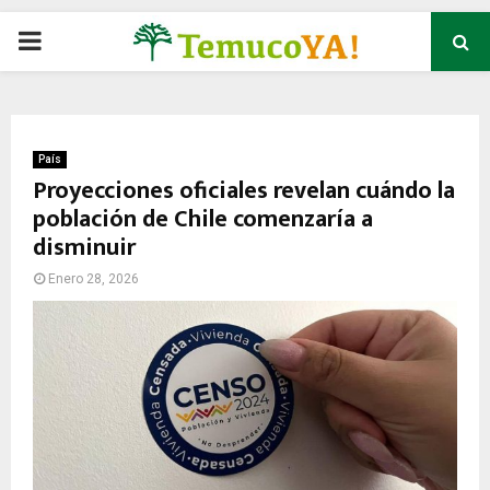
P
R
I
País
Proyecciones oficiales revelan cuándo la
población de Chile comenzaría a
M
disminuir
A
Enero 28, 2026
R
Y
M