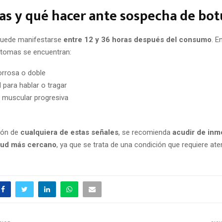
s y qué hacer ante sospecha de bot
puede manifestarse
entre 12 y 36 horas después del consumo
. E
íntomas se encuentran:
orrosa o doble
d para hablar o tragar
d muscular progresiva
ción de
cualquiera de estas señales
, se recomienda
acudir de inme
lud más cercano
, ya que se trata de una condición que requiere at