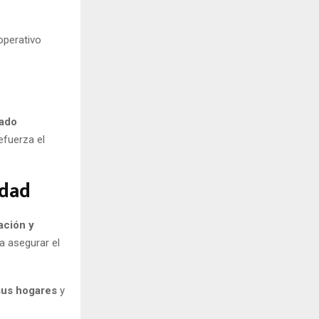
 operativo
rado
efuerza el
idad
ación y
a asegurar el
 sus hogares
y