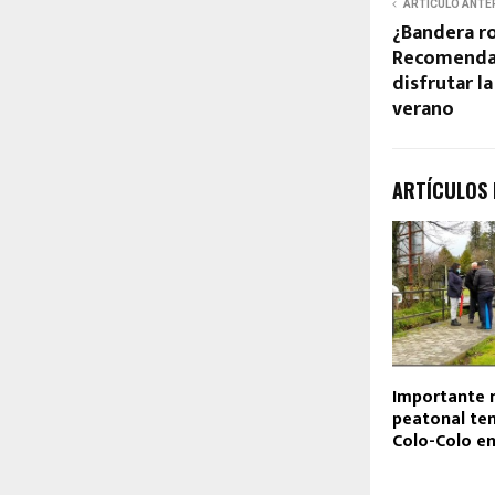
ARTÍCULO ANTE
¿Bandera ro
Recomendac
disfrutar l
verano
ARTÍCULOS
Importante 
peatonal te
Colo-Colo e