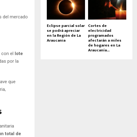
s del mercado
Eclipse parcial solar
Cortes de
se podrá apreciar
electricidad
en la Región de La
programados
Araucania
afectarán a miles
de hogares en La
Araucanía...
s con el
lote
das por la
rave que
ia,
s
anitaria
n total de