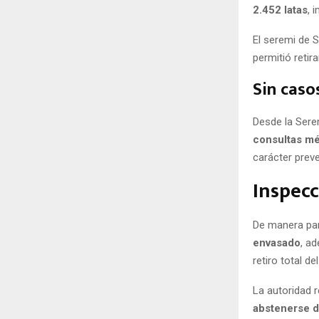
2.452 latas
, 
El seremi de 
permitió reti
Sin caso
Desde la Sere
consultas m
carácter preve
Inspecc
De manera para
envasado
, a
retiro total d
La autoridad r
abstenerse d