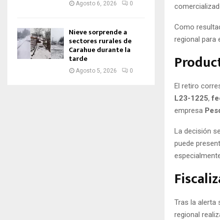
Agosto 6, 2026
0
comercializad
Como resulta
Nieve sorprende a
regional para 
sectores rurales de
Carahue durante la
Product
tarde
Agosto 5, 2026
0
El retiro cor
L23-1225
,
fe
empresa
Pesq
La decisión s
puede presen
especialment
Fiscali
Tras la alerta 
regional reali