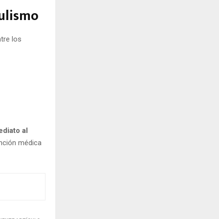
ulismo
ntre los
diato al
ención médica