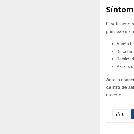
Síntoma
El botulismo 
principales s
Visión b
Dificulta
Debilida
Parálisis
Ante la apari
centro de sa
urgente.
0