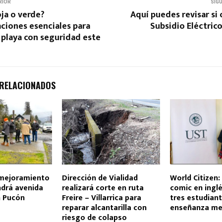
RIOR
SIG
ja o verde?
Aquí puedes revisar si 
iones esenciales para
Subsidio Eléctric
a playa con seguridad este
 RELACIONADOS
mejoramiento
Dirección de Vialidad
World Citizen:
ndrá avenida
realizará corte en ruta
comic en ingl
n Pucón
Freire – Villarrica para
tres estudian
reparar alcantarilla con
enseñanza me
riesgo de colapso