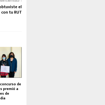
UIENTE ARTÍCULO
obtuviste el
o con tu RUT
 concurso de
és premió a
tes de
dia