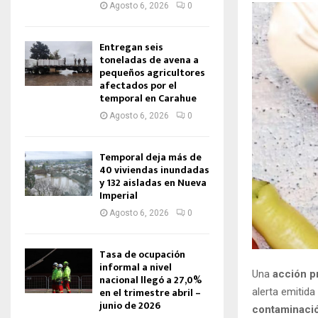
Agosto 6, 2026
0
Entregan seis
toneladas de avena a
pequeños agricultores
afectados por el
temporal en Carahue
Agosto 6, 2026
0
Temporal deja más de
40 viviendas inundadas
y 132 aisladas en Nueva
Imperial
Agosto 6, 2026
0
Tasa de ocupación
informal a nivel
Una
acción p
nacional llegó a 27,0%
en el trimestre abril –
alerta emitida
junio de 2026
contaminació