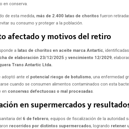
o en conserva.
do de esta medida,
más de 2.400 latas de choritos
fueron retirada
evitar su consumo y proteger a la población.
o afectado y motivos del retiro
responde a
latas de choritos en aceite marca Antartic
, identificada
cha de elaboración 23/12/2025
y
vencimiento 12/2029
, elabora
uera Trans Antartic Ltda.
e adoptó ante el
potencial riesgo de botulismo
, una enfermedad g
tarse cuando se consumen alimentos contaminados con esta bacter
e en
conservas defectuosas o mal procesadas
.
zación en supermercados y resultado
sanitaria del
6 de febrero
, equipos de fiscalización de la autoridad s
zaron
recorridos por distintos supermercados
, logrando
retener u