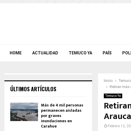
HOME
ACTUALIDAD
TEMUCO YA
PAÍS
POL
Inicio
Temuco
Retiran más 
ÚLTIMOS ARTÍCULOS
Temuco Ya
Retiran
Más de 4 mil personas
permanecen aisladas
Arauca
por graves
inundaciones en
Carahue
Febrero 12, 2