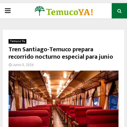
P
R
I
Temuco Ya
Tren Santiago-Temuco prepara
recorrido nocturno especial para junio
M
Junio 5, 2026
A
R
Y
M