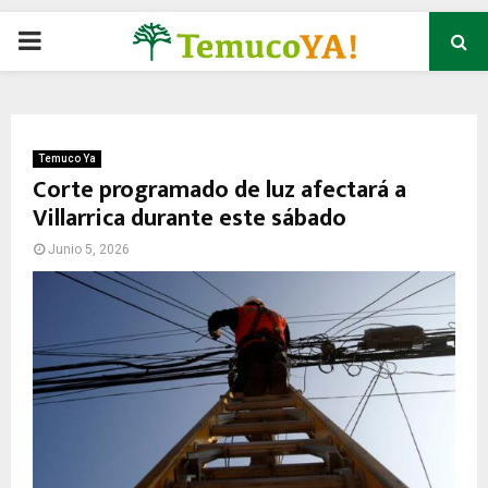
P
R
I
Temuco Ya
Corte programado de luz afectará a
Villarrica durante este sábado
M
Junio 5, 2026
A
R
Y
M