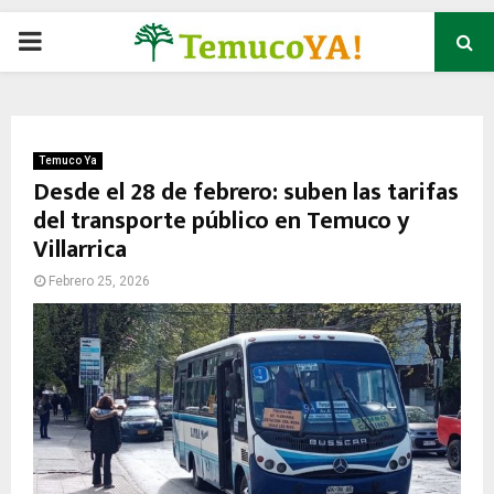
P
R
I
Temuco Ya
Desde el 28 de febrero: suben las tarifas
del transporte público en Temuco y
M
Villarrica
A
Febrero 25, 2026
R
Y
M