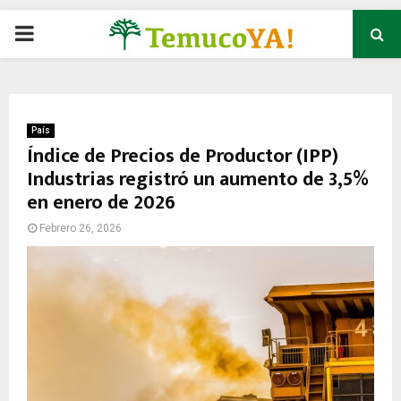
P
R
I
País
Índice de Precios de Productor (IPP)
Industrias registró un aumento de 3,5%
M
en enero de 2026
A
Febrero 26, 2026
R
Y
M