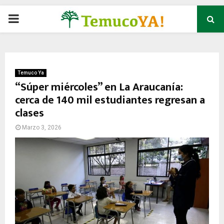
P
R
I
Temuco Ya
“Súper miércoles” en La Araucanía:
cerca de 140 mil estudiantes regresan a
M
clases
A
Marzo 3, 2026
R
Y
M