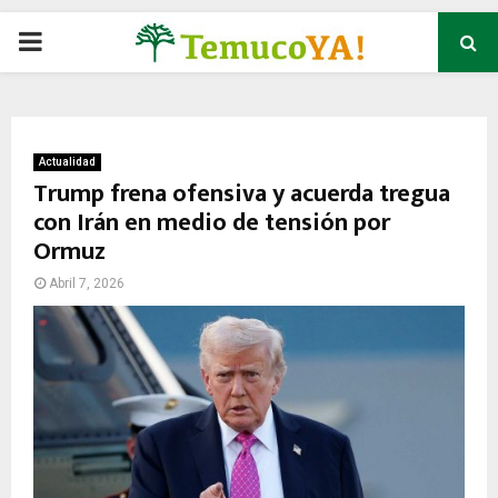
P
R
I
Actualidad
Trump frena ofensiva y acuerda tregua
con Irán en medio de tensión por
M
Ormuz
A
Abril 7, 2026
R
Y
M