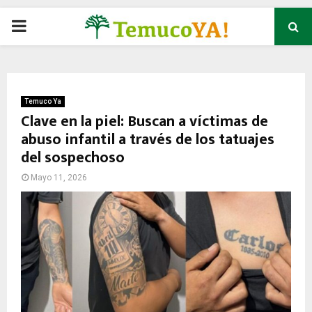
P
R
I
Temuco Ya
Clave en la piel: Buscan a víctimas de
abuso infantil a través de los tatuajes
M
del sospechoso
A
Mayo 11, 2026
R
Y
M