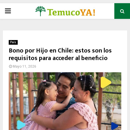
P
R
I
País
Bono por Hijo en Chile: estos son los
requisitos para acceder al beneficio
M
Mayo 11, 2026
A
R
Y
M