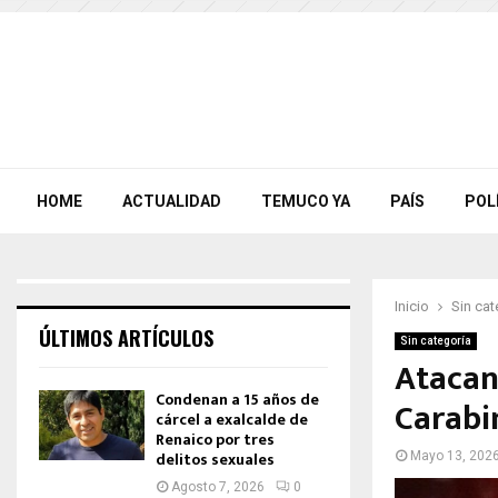
HOME
ACTUALIDAD
TEMUCO YA
PAÍS
POL
Inicio
Sin cat
ÚLTIMOS ARTÍCULOS
Sin categoría
Atacan
Condenan a 15 años de
Carabi
cárcel a exalcalde de
Renaico por tres
delitos sexuales
Mayo 13, 202
Agosto 7, 2026
0