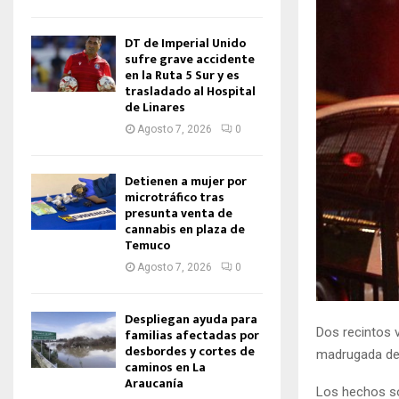
DT de Imperial Unido
sufre grave accidente
en la Ruta 5 Sur y es
trasladado al Hospital
de Linares
Agosto 7, 2026
0
Detienen a mujer por
microtráfico tras
presunta venta de
cannabis en plaza de
Temuco
Agosto 7, 2026
0
Despliegan ayuda para
Dos recintos 
familias afectadas por
desbordes y cortes de
madrugada de 
caminos en La
Araucanía
Los hechos son