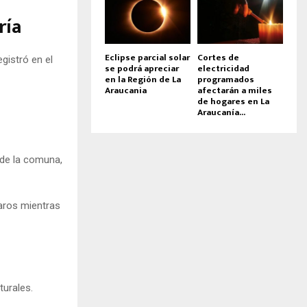
ría
Eclipse parcial solar
Cortes de
gistró en el
se podrá apreciar
electricidad
en la Región de La
programados
Araucania
afectarán a miles
de hogares en La
Araucanía...
 de la comuna,
paros mientras
turales.