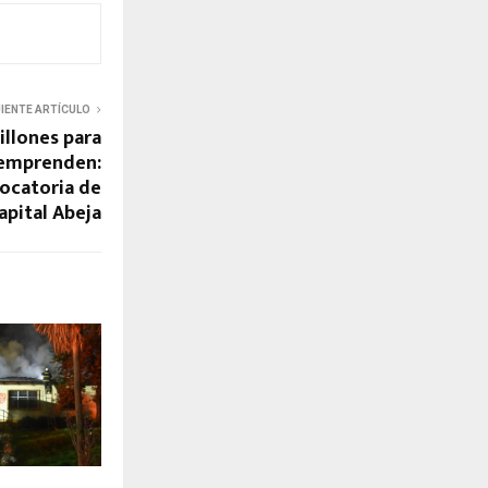
UIENTE ARTÍCULO
illones para
 emprenden:
ocatoria de
apital Abeja