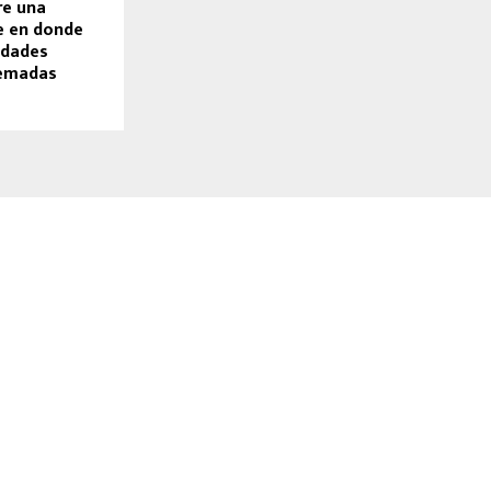
re una
e en donde
idades
uemadas