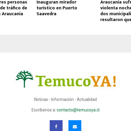
res personas
Inauguran mirador
Araucanía suf
 de tráfico de
turístico en Puerto
violenta noch
a Araucanía
Saavedra
dos municipal
resultaron q
Noticas - Información - Actualidad
Escríbenos a:
contacto@temucoya.cl