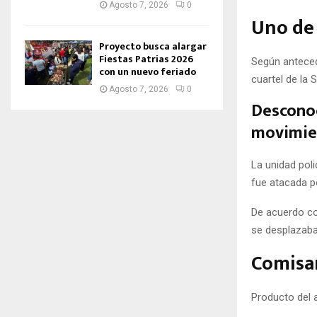
Agosto 7, 2026
0
Uno de 
Proyecto busca alargar
Fiestas Patrias 2026
Según anteced
con un nuevo feriado
cuartel de la 
Agosto 7, 2026
0
Desconoc
movimie
La unidad poli
fue atacada p
De acuerdo con
se desplazaba
Comisar
Producto del a