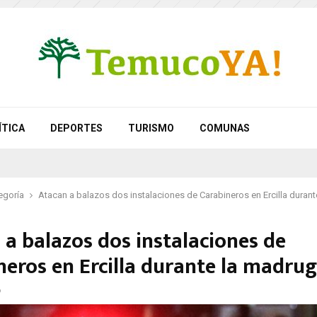
ÍTICA
DEPORTES
TURISMO
COMUNAS
egoría
Atacan a balazos dos instalaciones de Carabineros en Ercilla duran
 a balazos dos instalaciones de
neros en Ercilla durante la madru
6