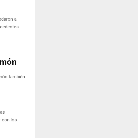
uedaron a
tecedentes
Ramón
amón también
las
r con los