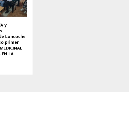
A y
s
 de Loncoche
so primer
O MEDICINAL
 EN LA