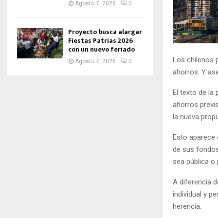
Agosto 7, 2026
0
Proyecto busca alargar
Fiestas Patrias 2026
con un nuevo feriado
Los chilenos p
Agosto 7, 2026
0
ahorros. Y as
El texto de la
ahorros previ
la nueva prop
Esto aparece e
de sus fondos 
sea pública o 
A diferencia d
individual y 
herencia.