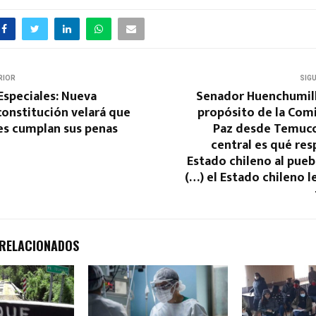
RIOR
SIG
Especiales: Nueva
Senador Huenchumilla
onstitución velará que
propósito de la Comi
es cumplan sus penas
Paz desde Temuco:
central es qué res
Estado chileno al pue
(…) el Estado chileno l
 RELACIONADOS