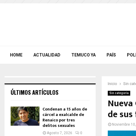
HOME
ACTUALIDAD
TEMUCO YA
PAÍS
POL
Inicio
Sin cat
ÚLTIMOS ARTÍCULOS
Sin categoría
Nueva 
Condenan a 15 años de
de sus
cárcel a exalcalde de
Renaico por tres
delitos sexuales
Noviembre 10
Agosto 7, 2026
0