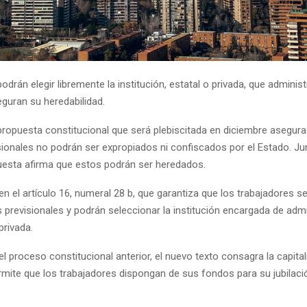
odrán elegir libremente la institución, estatal o privada, que adminis
eguran su heredabilidad.
 propuesta constitucional que será plebiscitada en diciembre asegura
sionales no podrán ser expropiados ni confiscados por el Estado. Ju
uesta afirma que estos podrán ser heredados.
n el artículo 16, numeral 28 b, que garantiza que los trabajadores 
previsionales y podrán seleccionar la institución encargada de admi
privada.
el proceso constitucional anterior, el nuevo texto consagra la capita
permite que los trabajadores dispongan de sus fondos para su jubila