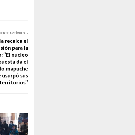
UIENTE ARTÍCULO
 recalca el
sión para la
 “El núcleo
puesta da el
blo mapuche
e usurpó sus
territorios”