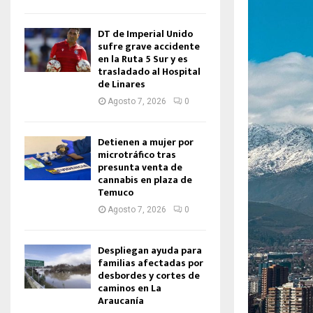
DT de Imperial Unido
sufre grave accidente
en la Ruta 5 Sur y es
trasladado al Hospital
de Linares
Agosto 7, 2026
0
Detienen a mujer por
microtráfico tras
presunta venta de
cannabis en plaza de
Temuco
Agosto 7, 2026
0
Despliegan ayuda para
familias afectadas por
desbordes y cortes de
caminos en La
Araucanía