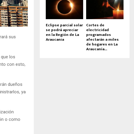
Eclipse parcial solar
Cortes de
se podrá apreciar
electricidad
en la Región de La
programados
trará sus
Araucania
afectarán a miles
de hogares en La
Araucanía...
 que los
nto con esto,
serán dueños
nistrarlos, ya
lización
ción o como