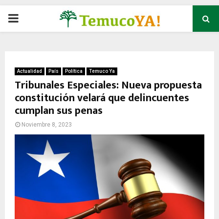
P
R
I
Actualidad
País
Política
Temuco Ya
Tribunales Especiales: Nueva propuesta
constitución velará que delincuentes
M
cumplan sus penas
A
Noviembre 8, 2023
R
Y
M