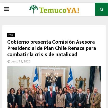
P
R
I
País
Gobierno presenta Comisión Asesora
Presidencial de Plan Chile Renace para
M
combatir la crisis de natalidad
A
Junio 18, 2026
R
Y
M