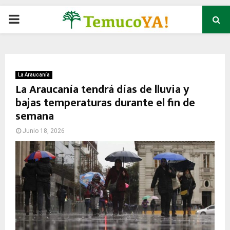
P
R
I
La Araucanía
La Araucanía tendrá días de lluvia y
bajas temperaturas durante el fin de
M
semana
A
Junio 18, 2026
R
Y
M