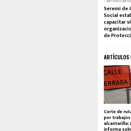
ARTÍCULO ANTE
Seremi de 
Social esta
capacitar v
organizacio
de Protecci
ARTÍCULOS
Corte de ru
por trabajos
alcantarilla:
informa sob