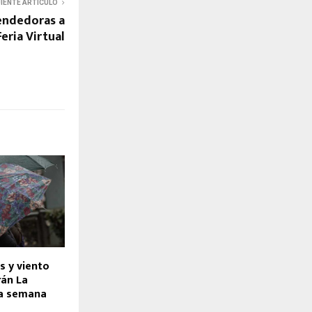
UIENTE ARTÍCULO
endedoras a
eria Virtual
s y viento
rán La
ta semana