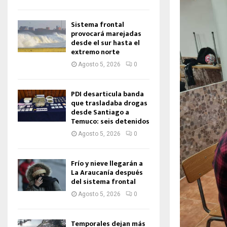
Sistema frontal
provocará marejadas
desde el sur hasta el
extremo norte
Agosto 5, 2026
0
PDI desarticula banda
que trasladaba drogas
desde Santiago a
Temuco: seis detenidos
Agosto 5, 2026
0
Frío y nieve llegarán a
La Araucanía después
del sistema frontal
Agosto 5, 2026
0
Temporales dejan más