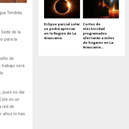
gua Tendida,
Eclipse parcial solar
Cortes de
se podrá apreciar
electricidad
a Sede de la
en la Región de La
programados
Araucania
afectarán a miles
o para la
de hogares en La
Araucanía...
iseño de
e trabajo será
la
, pues es dar
“Este es un
a red de
or años lo han