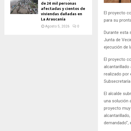
de 24 mil personas
afectadas y cientos de
El proyecto co
viviendas dañadas en
La Araucanía
para su pronta
Agosto 5, 2026
0
Durante esta s
Junta de Vecin
ejecución de l
El proyecto co
alcantarillado
realizado por 
Subsecretaría
El alcalde su
una solución 
proyecto muy 
alcantarillado
demandado”, e