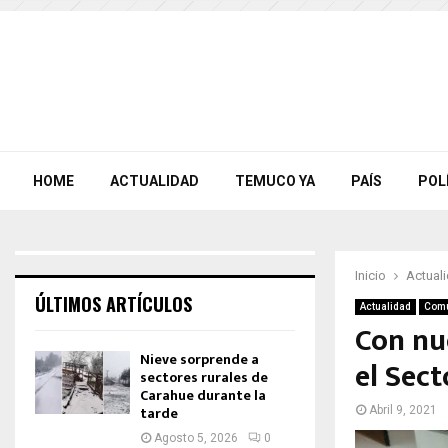
HOME
ACTUALIDAD
TEMUCO YA
PAÍS
POL
Inicio
Actual
ÚLTIMOS ARTÍCULOS
Actualidad
Com
Con nu
Nieve sorprende a
el Sec
sectores rurales de
Carahue durante la
tarde
Abril 9, 2021
Agosto 5, 2026
0