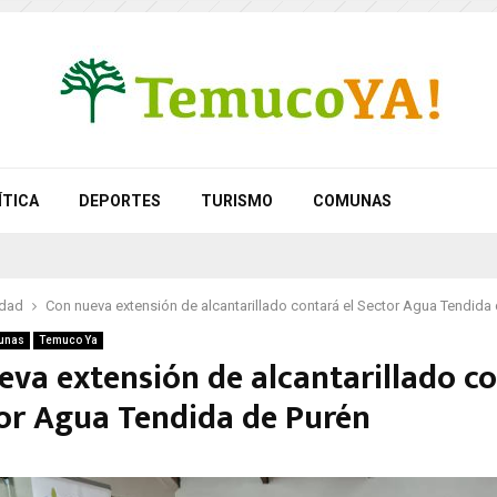
ÍTICA
DEPORTES
TURISMO
COMUNAS
idad
Con nueva extensión de alcantarillado contará el Sector Agua Tendida
unas
Temuco Ya
eva extensión de alcantarillado c
tor Agua Tendida de Purén