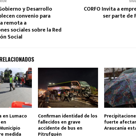
RIOR
SIG
Gobierno y Desarrollo
CORFO Invita a empr
blecen convenio para
ser parte de F
ía remota a
nes sociales sobre la Red
ón Social
 RELACIONADOS
ta en Lumaco
Confirman identidad de los
Precipitacione
 en
fallecidos en grave
fuerte afecta
 Municipio
accidente de bus en
Araucanía es
re medida
Pitrufquén