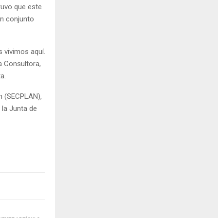
tuvo que este
en conjunto
 vivimos aquí.
a Consultora,
a.
ión (SECPLAN),
e la Junta de