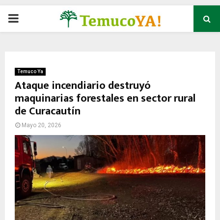
P
R
I
Temuco Ya
Ataque incendiario destruyó
maquinarias forestales en sector rural
M
de Curacautín
A
Mayo 20, 2026
R
Y
M