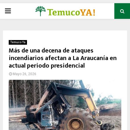
P
R
I
Temuco Ya
Más de una decena de ataques
incendiarios afectan a La Araucanía en
M
actual periodo presidencial
A
Mayo 26, 2026
R
Y
M