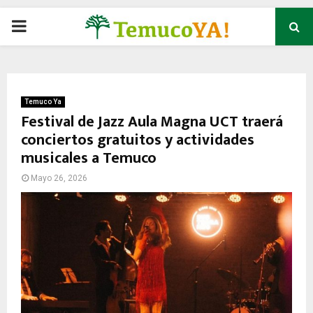
P
R
I
Temuco Ya
Festival de Jazz Aula Magna UCT traerá
conciertos gratuitos y actividades
M
musicales a Temuco
A
Mayo 26, 2026
R
Y
M