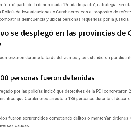
ón formó parte de la denominada “Ronda Impacto”, estrategia ejecuta
a Policía de Investigaciones y Carabineros con el propósito de reforz
 combatir la delincuencia y ubicar personas requeridas por la justicia.
vo se desplegó en las provincias de 
o
comenzaron durante la tarde del viernes y se extendieron por distin
00 personas fueron detenidas
regado por las policías indicó que detectives de la PDI concretaron 
mientras que Carabineros arrestó a 188 personas durante el desarroll
dos fueron sorprendidos cometiendo delitos o mantenían órdenes ju
diversas causas.