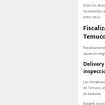
Entre los ilíc
receptación, 
entre otros.
Fiscali
Temuc
Paralelamente 
situación migr
Delivery
inspecc
Las fiscalizac
de Temuco, en
de barbería.
Durante el pr