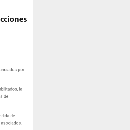
acciones
nunciados por
ilitados, la
os de
edida de
s asociados.