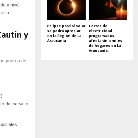
da a nivel
ar la
Eclipse parcial solar
Cortes de
se podrá apreciar
electricidad
Cautín y
en la Región de La
programados
Araucania
afectarán a miles
de hogares en La
Araucanía...
tos puntos de
23
o del servicio
diciales