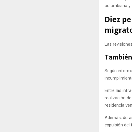
colombiana y 
Diez pe
migrato
Las revisiones
También 
Según informa
incumplimiento
Entre las infr
realización d
residencia ve
Además, duran
expulsión del 