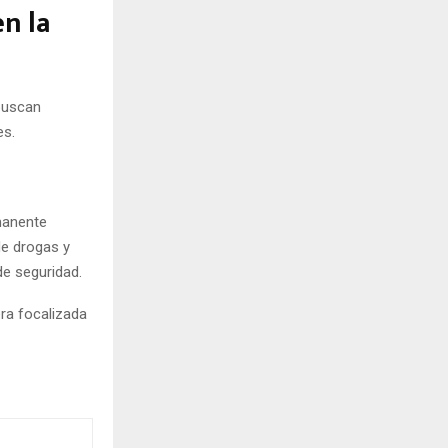
n la
 buscan
es.
manente
de drogas y
de seguridad.
era focalizada