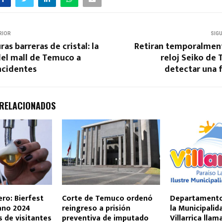
RIOR
SIG
ras barreras de cristal: la
Retiran temporalment
del mall de Temuco a
reloj Seiko de
ncidentes
detectar una f
 RELACIONADOS
ero: Bierfest
Corte de Temuco ordenó
Departamento
ano 2024
reingreso a prisión
la Municipalid
s de visitantes
preventiva de imputado
Villarrica llam