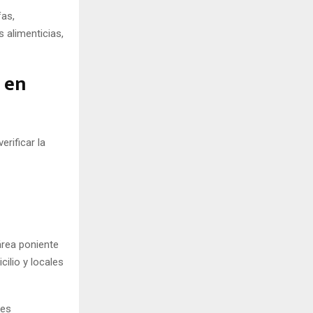
fas,
 alimenticias,
n en
erificar la
área poniente
ilio y locales
des