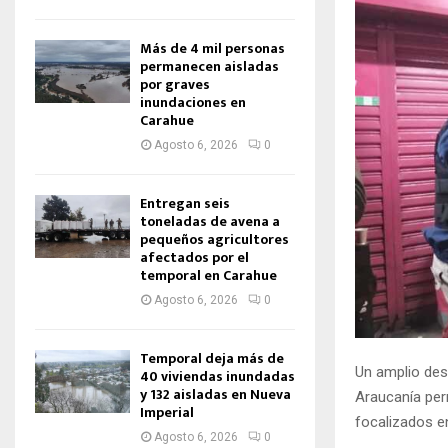
Más de 4 mil personas
permanecen aisladas
por graves
inundaciones en
Carahue
Agosto 6, 2026
0
Entregan seis
toneladas de avena a
pequeños agricultores
afectados por el
temporal en Carahue
Agosto 6, 2026
0
Temporal deja más de
Un amplio des
40 viviendas inundadas
y 132 aisladas en Nueva
Araucanía per
Imperial
focalizados en
Agosto 6, 2026
0