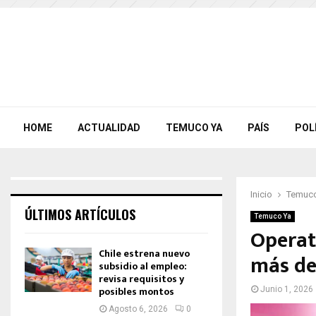
HOME
ACTUALIDAD
TEMUCO YA
PAÍS
POL
Inicio
Temuco
ÚLTIMOS ARTÍCULOS
Temuco Ya
Operat
Chile estrena nuevo
más de
subsidio al empleo:
revisa requisitos y
posibles montos
Junio 1, 2026
Agosto 6, 2026
0