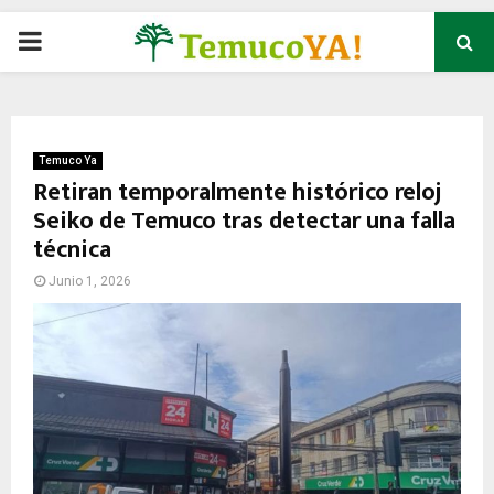
P
R
I
Temuco Ya
Retiran temporalmente histórico reloj
Seiko de Temuco tras detectar una falla
M
técnica
A
Junio 1, 2026
R
Y
M