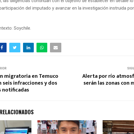
, las diligencias continúan con el objetivo de establecer en detalle lo
participación del imputado y avanzar en la investigación instruida por
texto: Soychile.
RIOR
SIG
ión migratoria en Temuco
Alerta por río atmosf
 seis infracciones y dos
serán las zonas con m
 notificadas
 RELACIONADOS