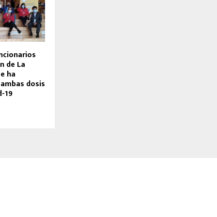
ncionarios
n de La
se ha
 ambas dosis
d-19