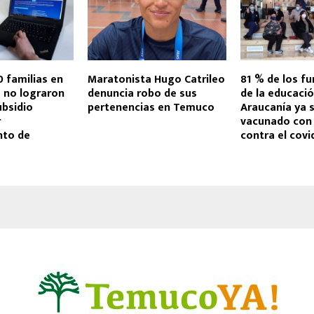
 familias en
Maratonista Hugo Catrileo
81 % de los fu
 no lograron
denuncia robo de sus
de la educació
ubsidio
pertenencias en Temuco
Araucanía ya 
r
vacunado con
nto de
contra el covi