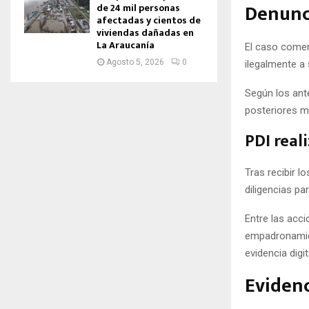
Denunci
de 24 mil personas
afectadas y cientos de
viviendas dañadas en
La Araucanía
El caso comen
Agosto 5, 2026
0
ilegalmente a 
Según los ant
posteriores me
PDI real
Tras recibir l
diligencias pa
Entre las acci
empadronamient
evidencia digit
Evidenc