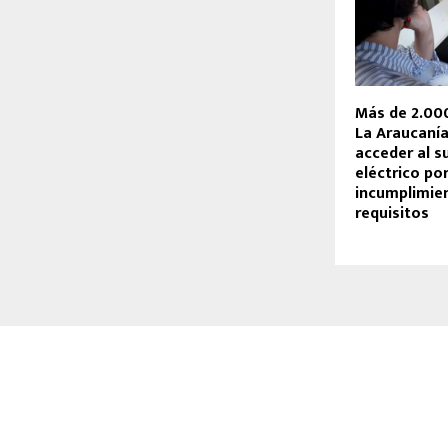
Más de 2.000
La Araucanía
acceder al s
eléctrico po
incumplimie
requisitos