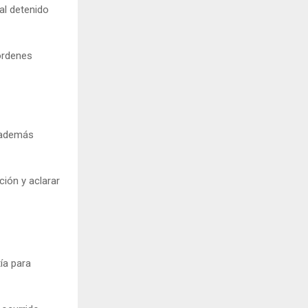
 al detenido
 órdenes
y además
ción y aclarar
ía para