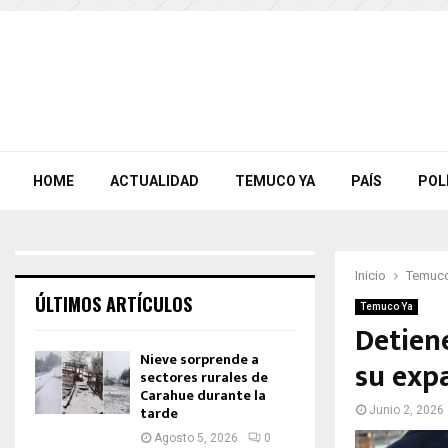
HOME
ACTUALIDAD
TEMUCO YA
PAÍS
POL
Inicio
Temuco
ÚLTIMOS ARTÍCULOS
Temuco Ya
Detien
Nieve sorprende a
su exp
sectores rurales de
Carahue durante la
tarde
Junio 2, 2026
Agosto 5, 2026
0