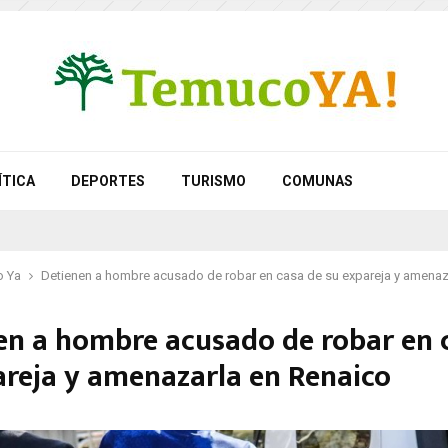
ÍTICA
DEPORTES
TURISMO
COMUNAS
 Ya
Detienen a hombre acusado de robar en casa de su expareja y amenaz
en a hombre acusado de robar en 
areja y amenazarla en Renaico