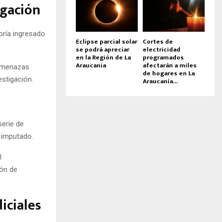
igación
bría ingresado
Eclipse parcial solar
Cortes de
se podrá apreciar
electricidad
en la Región de La
programados
Araucania
afectarán a miles
 amenazas
de hogares en La
estigación.
Araucanía...
serie de
l imputado.
l
ión de
iciales