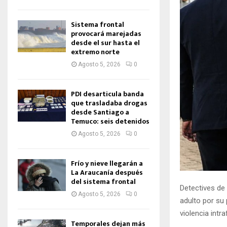
Sistema frontal
provocará marejadas
desde el sur hasta el
extremo norte
Agosto 5, 2026
0
PDI desarticula banda
que trasladaba drogas
desde Santiago a
Temuco: seis detenidos
Agosto 5, 2026
0
Frío y nieve llegarán a
La Araucanía después
del sistema frontal
Detectives de
Agosto 5, 2026
0
adulto por su
violencia int
Temporales dejan más