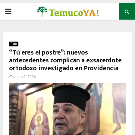
P
R
I
País
“Tú eres el postre”: nuevos
antecedentes complican a exsacerdote
M
ortodoxo investigado en Providencia
A
Junio 9, 2026
R
Y
M