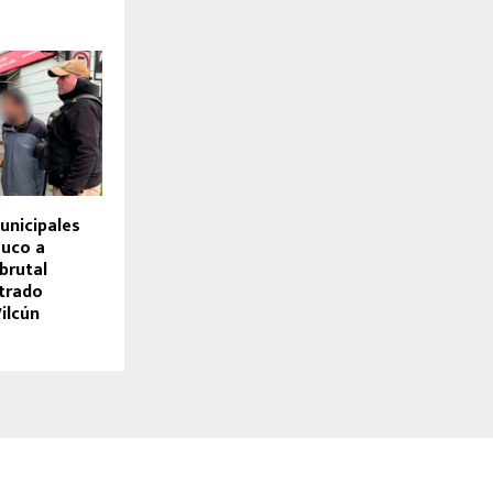
unicipales
muco a
brutal
strado
ilcún