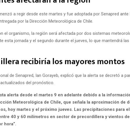
ntes afectarán a la región
enzó a regir desde este martes y fue adoptada por Senapred ante 
ntregada por la Dirección Meteorológica de Chile.
n el organismo, la región será afectada por dos sistemas meteoroló
e esta jornada y el segundo durante el jueves, lo que mantendrá las 
illera recibiría los mayores montos
gional de Senapred, Ian Gorayeb, explicó que la alerta se decretó a par
actualizados del pronóstico.
sta alerta desde el martes 9 en adelante debido a la informació
ección Meteorológica de Chile, que señala la aproximación de d
os, hoy martes y el próximo jueves. Las precipitaciones para el
ntre 40 y 60 milímetros en sector de precordillera y vientos de
r hora”.