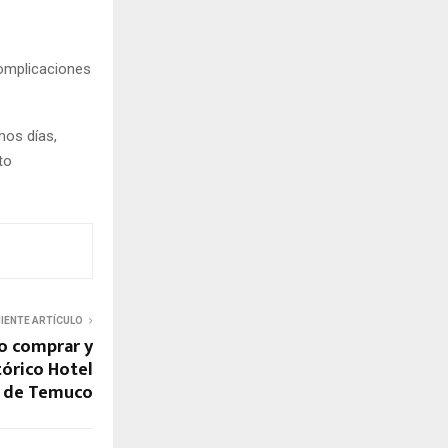
complicaciones
mos días,
to
UIENTE ARTÍCULO
do comprar y
tórico Hotel
l de Temuco