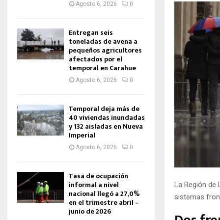
Agosto 6, 2026
0
Entregan seis
toneladas de avena a
pequeños agricultores
afectados por el
temporal en Carahue
Agosto 6, 2026
0
Temporal deja más de
40 viviendas inundadas
y 132 aisladas en Nueva
Imperial
Agosto 6, 2026
0
Tasa de ocupación
informal a nivel
La Región de 
nacional llegó a 27,0%
sistemas front
en el trimestre abril –
junio de 2026