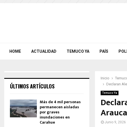
HOME
ACTUALIDAD
TEMUCO YA
PAÍS
POL
Inicio
Temuco
Declaran Ale
ÚLTIMOS ARTÍCULOS
Temuco Ya
Declar
Más de 4 mil personas
permanecen aisladas
Araucan
por graves
inundaciones en
Carahue
Junio 9, 2026