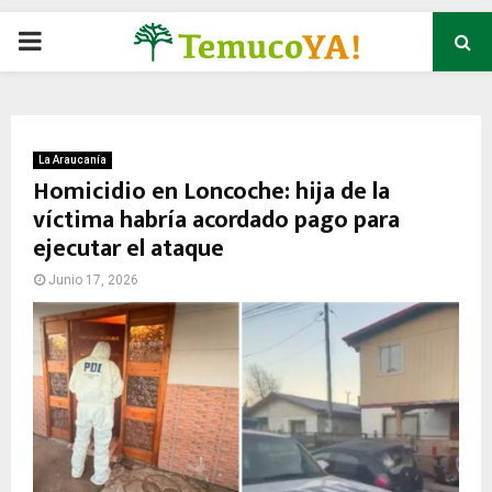
P
R
I
La Araucanía
Homicidio en Loncoche: hija de la
víctima habría acordado pago para
M
ejecutar el ataque
A
Junio 17, 2026
R
Y
M