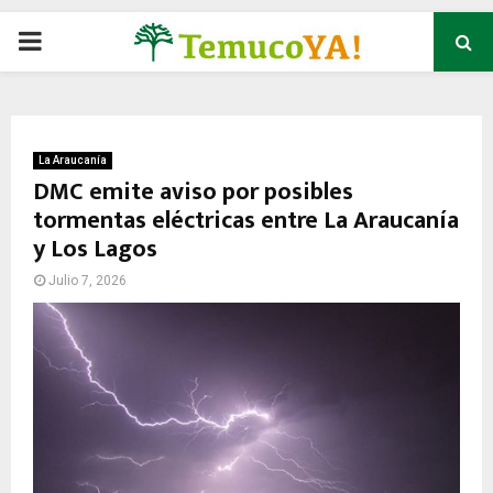
P
R
I
La Araucanía
DMC emite aviso por posibles
tormentas eléctricas entre La Araucanía
M
y Los Lagos
A
Julio 7, 2026
R
Y
M