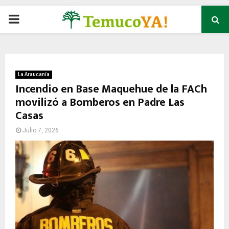
P
R
I
La Araucanía
Incendio en Base Maquehue de la FACh
movilizó a Bomberos en Padre Las
M
Casas
A
Julio 7, 2026
R
Y
M