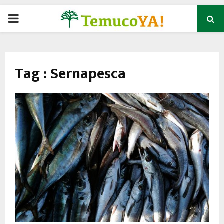
P
R
Tag : Sernapesca
I
M
A
R
Y
M