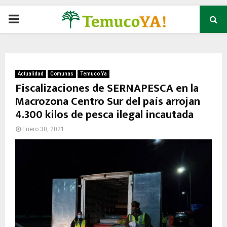
P
R
I
Actualidad
Comunas
Temuco Ya
Fiscalizaciones de SERNAPESCA en la
Macrozona Centro Sur del país arrojan
M
4.300 kilos de pesca ilegal incautada
A
Enero 30, 2021
R
Y
M