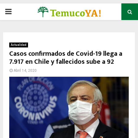
P
R
I
Actualidad
Casos confirmados de Covid-19 llega a
7.917 en Chile y fallecidos sube a 92
M
Abril 14, 2020
A
R
Y
M