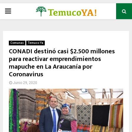
P
R
I
Comunas
Temuco Ya
CONADI destinó casi $2.500 millones
para reactivar emprendimientos
M
mapuche en La Araucanía por
Coronavirus
A
Junio 29, 2020
R
Y
M