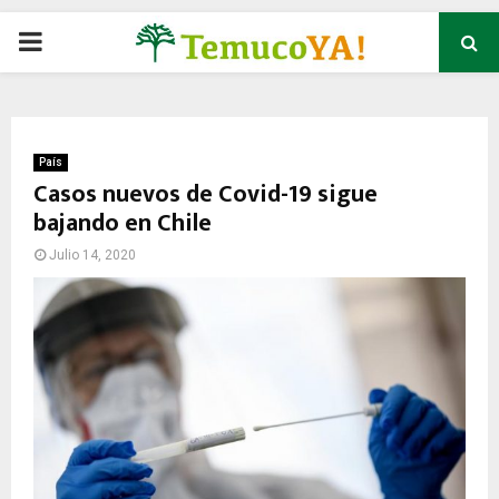
P
R
I
País
Casos nuevos de Covid-19 sigue
bajando en Chile
M
Julio 14, 2020
A
R
Y
M