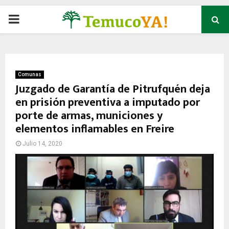
P
R
I
Comunas
Juzgado de Garantía de Pitrufquén deja
en prisión preventiva a imputado por
M
porte de armas, municiones y
elementos inflamables en Freire
A
Julio 14, 2020
R
Y
M