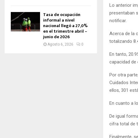
Lo anterior i
presentaban s
Tasa de ocupación
informal a nivel
notificar.
nacional llegó a 27,0%
en el trimestre abril –
Acerca de la c
junio de 2026
totalizando 8.
Agosto 6, 2026
0
En tanto, 20.9
capacidad de 
Por otra part
Cuidados Inte
ellos, 301 est
En cuanto a lo
De igual form
cifra total de 
Finalmente, se