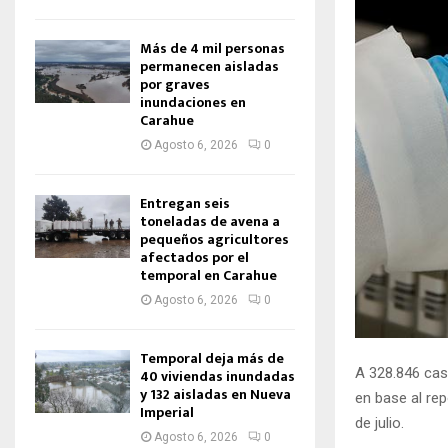
Más de 4 mil personas
permanecen aisladas
por graves
inundaciones en
Carahue
Agosto 6, 2026
0
Entregan seis
toneladas de avena a
pequeños agricultores
afectados por el
temporal en Carahue
Agosto 6, 2026
0
Temporal deja más de
A 328.846 cas
40 viviendas inundadas
y 132 aisladas en Nueva
en base al rep
Imperial
de julio.
Agosto 6, 2026
0