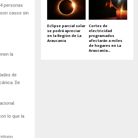
624 personas
 son casos sin
Eclipse parcial solar
Cortes de
se podrá apreciar
electricidad
en la Región de La
programados
Araucania
afectarán a miles
de hogares en La
Araucanía...
enen la
idades de
cánica. De
acional.
on lo que la
ritorio