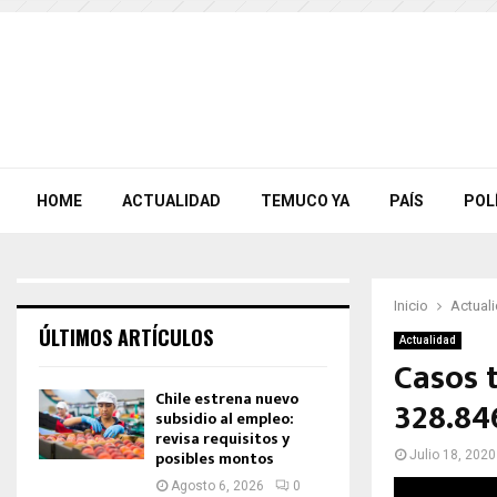
HOME
ACTUALIDAD
TEMUCO YA
PAÍS
POL
Inicio
Actual
ÚLTIMOS ARTÍCULOS
Actualidad
Casos t
Chile estrena nuevo
328.84
subsidio al empleo:
revisa requisitos y
posibles montos
Julio 18, 2020
Agosto 6, 2026
0