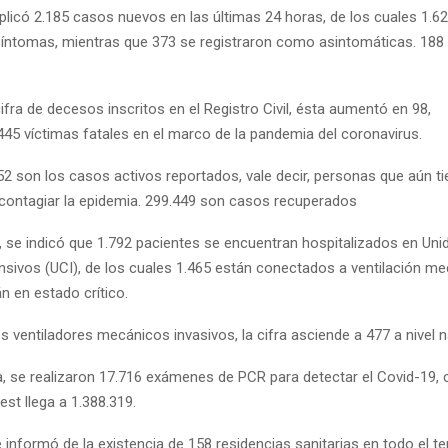
mplicó 2.185 casos nuevos en las últimas 24 horas, de los cuales 1.
íntomas, mientras que 373 se registraron como asintomáticas. 188
ifra de decesos inscritos en el Registro Civil, ésta aumentó en 98,
445 víctimas fatales en el marco de la pandemia del coronavirus.
52 son los casos activos reportados, vale decir, personas que aún ti
contagiar la epidemia. 299.449 son casos recuperados
e, se indicó que 1.792 pacientes se encuentran hospitalizados en Un
nsivos (UCI), de los cuales 1.465 están conectados a ventilación me
án en estado crítico.
s ventiladores mecánicos invasivos, la cifra asciende a 477 a nivel n
a, se realizaron 17.716 exámenes de PCR para detectar el Covid-19, c
test llega a 1.388.319.
 informó de la existencia de 158 residencias sanitarias en todo el ter