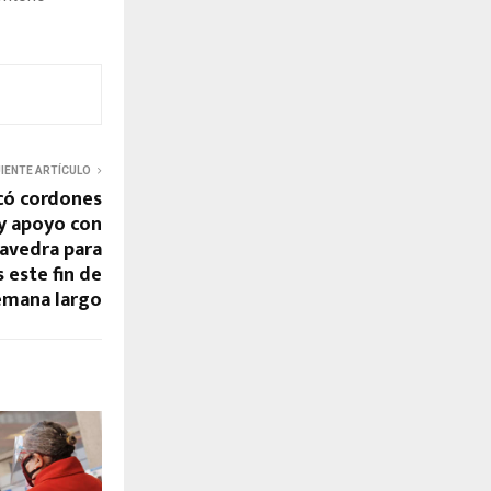
UIENTE ARTÍCULO
acó cordones
y apoyo con
avedra para
s este fin de
emana largo