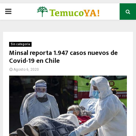
P
R
I
Sin categoría
Minsal reporta 1.947 casos nuevos de
Covid-19 en Chile
M
Agosto 6, 2020
A
R
Y
M