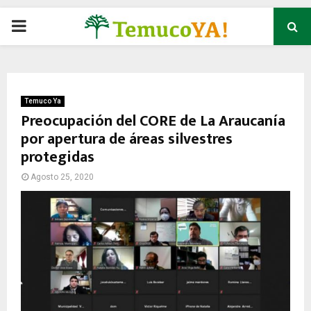
P
R
I
Temuco Ya
Preocupación del CORE de La Araucanía
por apertura de áreas silvestres
M
protegidas
A
Agosto 25, 2020
R
Y
M