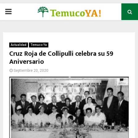
P
R
I
Actualidad
Temuco Ya
Cruz Roja de Collipulli celebra su 59
Aniversario
M
Septiembre 20, 2020
A
R
Y
M