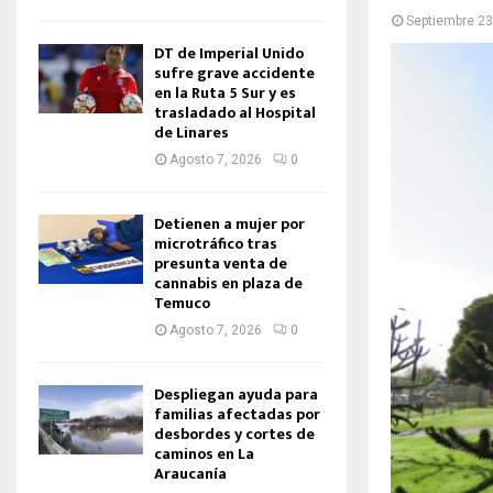
Septiembre 23
DT de Imperial Unido
sufre grave accidente
en la Ruta 5 Sur y es
trasladado al Hospital
de Linares
Agosto 7, 2026
0
Detienen a mujer por
microtráfico tras
presunta venta de
cannabis en plaza de
Temuco
Agosto 7, 2026
0
Despliegan ayuda para
familias afectadas por
desbordes y cortes de
caminos en La
Araucanía