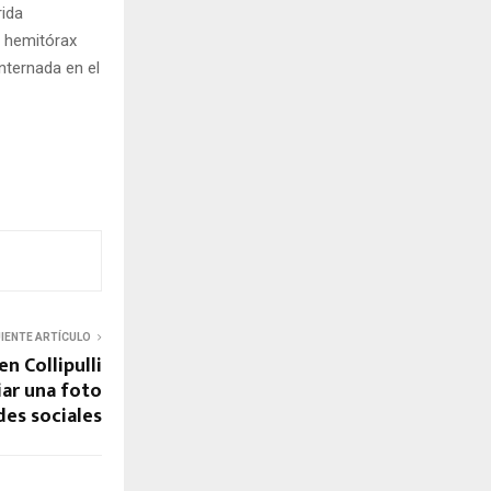
rida
, hemitórax
nternada en el
UIENTE ARTÍCULO
n Collipulli
iar una foto
es sociales