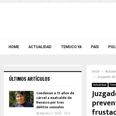
HOME
ACTUALIDAD
TEMUCO YA
PAÍS
POL
Inicio
Actual
Juzgado de G
ÚLTIMOS ARTÍCULOS
Actualidad
Temu
Juzgad
Condenan a 15 años de
cárcel a exalcalde de
preven
Renaico por tres
delitos sexuales
frusta
Agosto 7, 2026
0