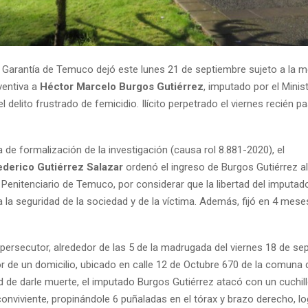
 Garantía de Temuco dejó este lunes 21 de septiembre sujeto a la m
ventiva a
Héctor Marcelo Burgos Gutiérrez
, imputado por el Minis
 delito frustrado de femicidio. Ilícito perpetrado el viernes recién pa
a de formalización de la investigación (causa rol 8.881-2020), el
ederico Gutiérrez Salazar
ordenó el ingreso de Burgos Gutiérrez a
Penitenciario de Temuco, por considerar que la libertad del imputad
a la seguridad de la sociedad y de la víctima. Además, fijó en 4 mese
 persecutor, alrededor de las 5 de la madrugada del viernes 18 de se
ior de un domicilio, ubicado en calle 12 de Octubre 670 de la comun
ad de darle muerte, el imputado Burgos Gutiérrez atacó con un cuchill
onviviente, propinándole 6 puñaladas en el tórax y brazo derecho, lo