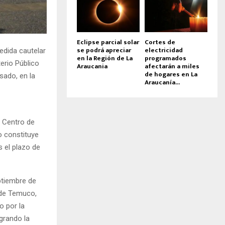
Eclipse parcial solar
Cortes de
se podrá apreciar
electricidad
edida cautelar
en la Región de La
programados
terio Público
Araucania
afectarán a miles
de hogares en La
sado, en la
Araucanía...
l Centro de
o constituye
s el plazo de
ptiembre de
a de Temuco,
o por la
grando la