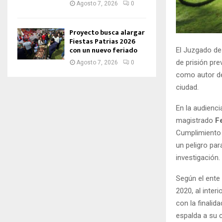
Agosto 7, 2026
0
Proyecto busca alargar
Fiestas Patrias 2026
con un nuevo feriado
El Juzgado de
de prisión pre
Agosto 7, 2026
0
como autor del
ciudad.
En la audienci
magistrado
F
Cumplimiento 
un peligro par
investigación.
Según el ente
2020, al inter
con la finalid
espalda a su c