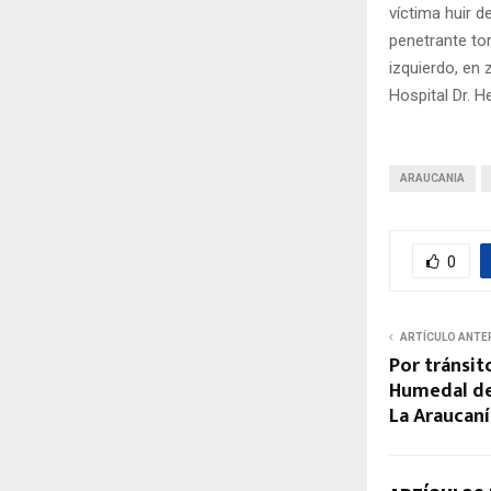
víctima huir d
penetrante to
izquierdo, en 
Hospital Dr. H
ARAUCANIA
0
ARTÍCULO ANTE
Por tránsi
Humedal de
La Araucaní