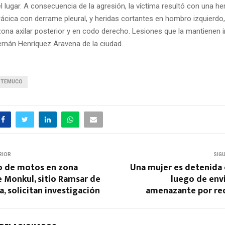
el lugar. A consecuencia de la agresión, la víctima resultó con una he
rácica con derrame pleural, y heridas cortantes en hombro izquierdo
zona axilar posterior y en codo derecho. Lesiones que la mantienen i
ernán Henríquez Aravena de la ciudad.
TEMUCO
RIOR
SIG
to de motos en zona
Una mujer es detenida e
 Monkul, sitio Ramsar de
luego de env
a, solicitan investigación
amenazante por red